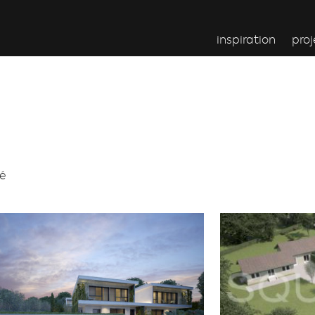
inspiration
proj
té